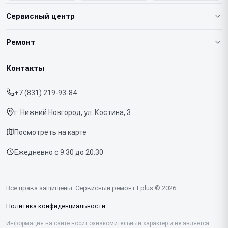
Сервисный центр
О нашем сервисе
Ремонт
Гарантия
Ноутбуков
Контакты
Прайс-лист
Телефонов
+7 (831) 219-93-84
Срочный ремонт
Планшетов
г. Нижний Новгород, ул. Костина, 3
Доставка и способы оплаты
МФУ
Посмотреть на карте
Диагностика
Ежедневно с 9:30 до 20:30
Контакты
Все права защищены. Сервисный ремонт Fplus © 2026
Политика конфиденциальности
Информация на сайте носит ознакомительный характер и не является