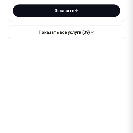
Заказать
Показать все услуги (39)
Бесплатная диагностика
При заказе ремонта
Выезд за 2 часа
В любой район города
Гарантия до 1 года
На работы и запчасти